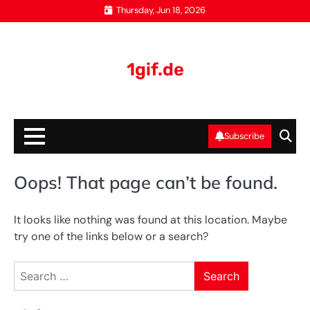
Skip
Thursday, Jun 18, 2026
to
content
1gif.de
Subscribe
Oops! That page can’t be found.
It looks like nothing was found at this location. Maybe
try one of the links below or a search?
Search
for: