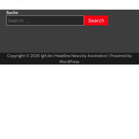
Suche
Search
for:
Copyright © 2026
1gif.de
| Headline News by
Ascendoor
| Powered by
WordPress
.