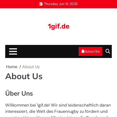
Skip
Thursday, Jun 18, 2026
to
content
1gif.de
Subscribe
Home
About Us
About Us
Über Uns
Willkommen bei 1gif.de! Wir sind leidenschaftlich daran
interessiert, die Welt des Frauenrugby zu fördern und