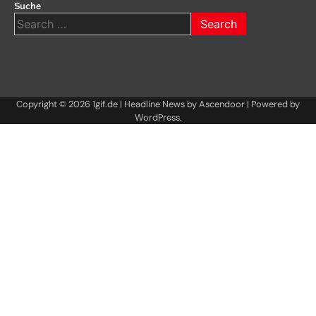
Suche
Search
for:
Copyright © 2026
1gif.de
| Headline News by
Ascendoor
| Powered by
WordPress
.