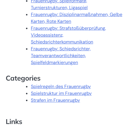
Frauenrugby: Spielformate,
Turnierstrukturen, Ligaspiel
Frauenrugby: Disziplinarmaßnahmen, Gelbe
Karten, Rote Karten
Frauenrugby: Strafstoßüberprüfung,
Videoassistenz,
Schiedsrichterkommunikation
Frauenrugby: Schiedsrichter,
Teamverantwortlichkeiten,
Spielfeldmarkierungen
Categories
Spielregeln des Frauenrugby
Spielstruktur im Frauenrugby
Strafen im Frauenrugby
Links