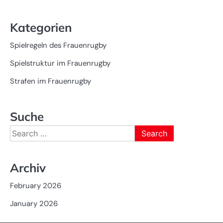
Kategorien
Spielregeln des Frauenrugby
Spielstruktur im Frauenrugby
Strafen im Frauenrugby
Suche
Search
for:
Archiv
February 2026
January 2026