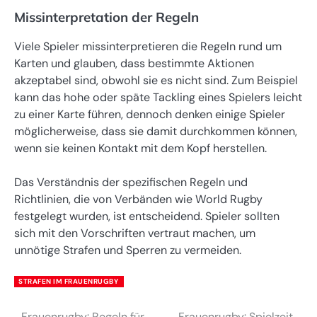
Missinterpretation der Regeln
Viele Spieler missinterpretieren die Regeln rund um
Karten und glauben, dass bestimmte Aktionen
akzeptabel sind, obwohl sie es nicht sind. Zum Beispiel
kann das hohe oder späte Tackling eines Spielers leicht
zu einer Karte führen, dennoch denken einige Spieler
möglicherweise, dass sie damit durchkommen können,
wenn sie keinen Kontakt mit dem Kopf herstellen.
Das Verständnis der spezifischen Regeln und
Richtlinien, die von Verbänden wie World Rugby
festgelegt wurden, ist entscheidend. Spieler sollten
sich mit den Vorschriften vertraut machen, um
unnötige Strafen und Sperren zu vermeiden.
STRAFEN IM FRAUENRUGBY
Frauenrugby: Regeln für
Frauenrugby: Spielzeit,