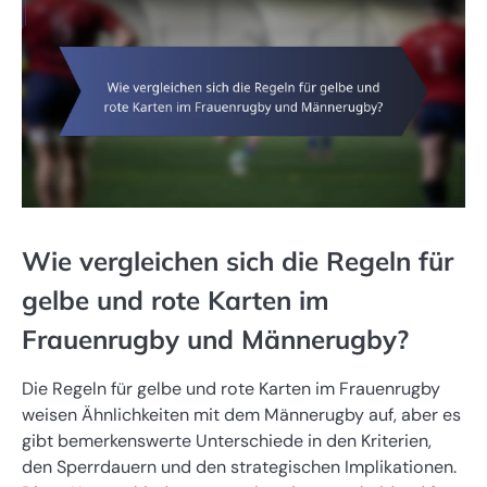
Wie vergleichen sich die Regeln für
gelbe und rote Karten im
Frauenrugby und Männerugby?
Die Regeln für gelbe und rote Karten im Frauenrugby
weisen Ähnlichkeiten mit dem Männerugby auf, aber es
gibt bemerkenswerte Unterschiede in den Kriterien,
den Sperrdauern und den strategischen Implikationen.