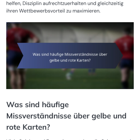
helfen, Disziplin aufrechtzuerhalten und gleichzeitig
ihren Wettbewerbsvorteil zu maximieren.
Was sind häufige
Missverständnisse über gelbe und
rote Karten?