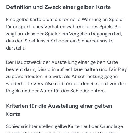
Definition und Zweck einer gelben Karte
Eine gelbe Karte dient als formelle Warnung an Spieler
für unsportliches Verhalten während eines Spiels. Sie
zeigt an, dass der Spieler ein Vergehen begangen hat,
das den Spielfluss stört oder ein Sicherheitsrisiko
darstellt.
Der Hauptzweck der Ausstellung einer gelben Karte
besteht darin, Disziplin aufrechtzuerhalten und Fair Play
zu gewährleisten. Sie wirkt als Abschreckung gegen
wiederholte Verstöße und fördert den Respekt vor den
Regeln und der Autorität des Schiedsrichters.
Kriterien für die Ausstellung einer gelben
Karte
Schiedsrichter stellen gelbe Karten auf der Grundlage