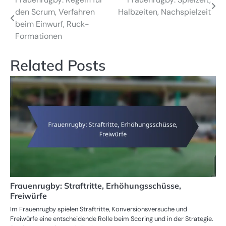
Post
den Scrum, Verfahren
Halbzeiten, Nachspielzeit
navigation
beim Einwurf, Ruck-
Formationen
Related Posts
Frauenrugby: Straftritte, Erhöhungsschüsse,
Freiwürfe
Im Frauenrugby spielen Straftritte, Konversionsversuche und
Freiwürfe eine entscheidende Rolle beim Scoring und in der Strategie.