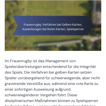
Im Frauenrugby ist das Management von
Spielerübertretungen entscheidend für die Integrität
des Spiels. Die Verfahren bei gelben Karten setzen
Spieler vorübergehend für schwerwiegende, aber nicht
gravierende Verstöße aus, während eine rote Karte zu
einer sofortigen Ausweisung aufgrund
schwerwiegenderer Vergehen führt. Diese
disziplinarischen Maßnahmen können zu Spielsperren