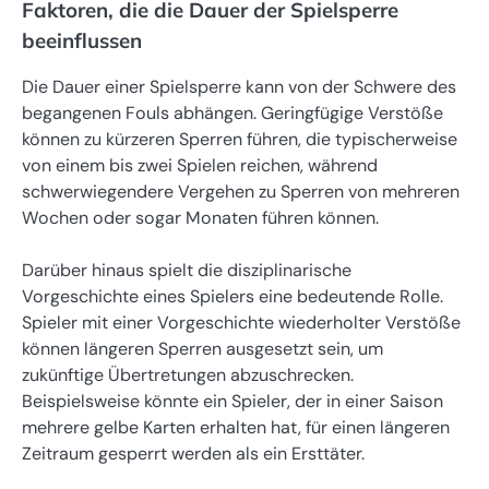
Faktoren, die die Dauer der Spielsperre
beeinflussen
Die Dauer einer Spielsperre kann von der Schwere des
begangenen Fouls abhängen. Geringfügige Verstöße
können zu kürzeren Sperren führen, die typischerweise
von einem bis zwei Spielen reichen, während
schwerwiegendere Vergehen zu Sperren von mehreren
Wochen oder sogar Monaten führen können.
Darüber hinaus spielt die disziplinarische
Vorgeschichte eines Spielers eine bedeutende Rolle.
Spieler mit einer Vorgeschichte wiederholter Verstöße
können längeren Sperren ausgesetzt sein, um
zukünftige Übertretungen abzuschrecken.
Beispielsweise könnte ein Spieler, der in einer Saison
mehrere gelbe Karten erhalten hat, für einen längeren
Zeitraum gesperrt werden als ein Ersttäter.