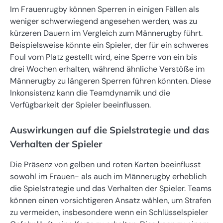
Im Frauenrugby können Sperren in einigen Fällen als
weniger schwerwiegend angesehen werden, was zu
kürzeren Dauern im Vergleich zum Männerugby führt.
Beispielsweise könnte ein Spieler, der für ein schweres
Foul vom Platz gestellt wird, eine Sperre von ein bis
drei Wochen erhalten, während ähnliche Verstöße im
Männerugby zu längeren Sperren führen könnten. Diese
Inkonsistenz kann die Teamdynamik und die
Verfügbarkeit der Spieler beeinflussen.
Auswirkungen auf die Spielstrategie und das
Verhalten der Spieler
Die Präsenz von gelben und roten Karten beeinflusst
sowohl im Frauen- als auch im Männerugby erheblich
die Spielstrategie und das Verhalten der Spieler. Teams
können einen vorsichtigeren Ansatz wählen, um Strafen
zu vermeiden, insbesondere wenn ein Schlüsselspieler