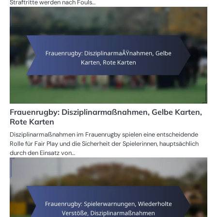
Straftritte werden nach Fouls…
Frauenrugby: Disziplinarmaßnahmen, Gelbe Karten,
Rote Karten
Disziplinarmaßnahmen im Frauenrugby spielen eine entscheidende
Rolle für Fair Play und die Sicherheit der Spielerinnen, hauptsächlich
durch den Einsatz von…