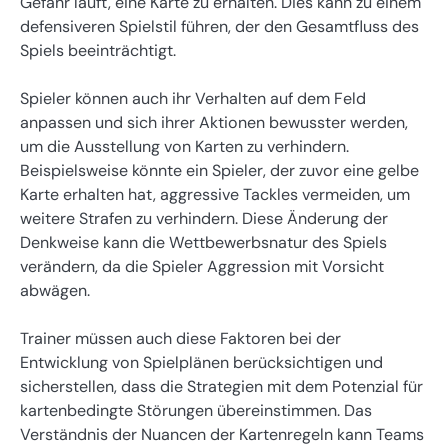
Gefahr läuft, eine Karte zu erhalten. Dies kann zu einem
defensiveren Spielstil führen, der den Gesamtfluss des
Spiels beeinträchtigt.
Spieler können auch ihr Verhalten auf dem Feld
anpassen und sich ihrer Aktionen bewusster werden,
um die Ausstellung von Karten zu verhindern.
Beispielsweise könnte ein Spieler, der zuvor eine gelbe
Karte erhalten hat, aggressive Tackles vermeiden, um
weitere Strafen zu verhindern. Diese Änderung der
Denkweise kann die Wettbewerbsnatur des Spiels
verändern, da die Spieler Aggression mit Vorsicht
abwägen.
Trainer müssen auch diese Faktoren bei der
Entwicklung von Spielplänen berücksichtigen und
sicherstellen, dass die Strategien mit dem Potenzial für
kartenbedingte Störungen übereinstimmen. Das
Verständnis der Nuancen der Kartenregeln kann Teams