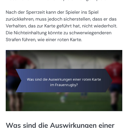
Nach der Sperrzeit kann der Spieler ins Spiel
zurückkehren, muss jedoch sicherstellen, dass er das
Verhalten, das zur Karte geführt hat, nicht wiederholt.
Die Nichteinhaltung könnte zu schwerwiegenderen
Strafen führen, wie einer roten Karte.
Was sind die Auswirkungen einer