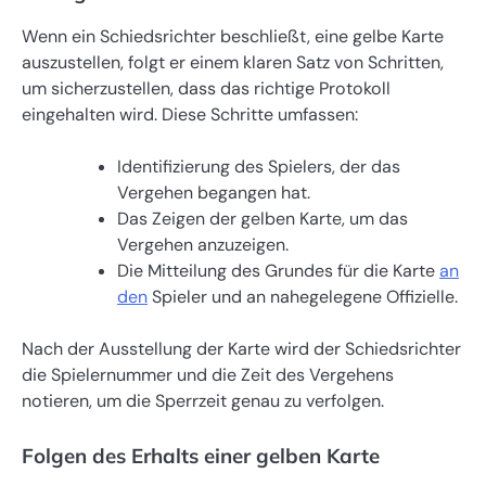
Wenn ein Schiedsrichter beschließt, eine gelbe Karte
auszustellen, folgt er einem klaren Satz von Schritten,
um sicherzustellen, dass das richtige Protokoll
eingehalten wird. Diese Schritte umfassen:
Identifizierung des Spielers, der das
Vergehen begangen hat.
Das Zeigen der gelben Karte, um das
Vergehen anzuzeigen.
Die Mitteilung des Grundes für die Karte
an
den
Spieler und an nahegelegene Offizielle.
Nach der Ausstellung der Karte wird der Schiedsrichter
die Spielernummer und die Zeit des Vergehens
notieren, um die Sperrzeit genau zu verfolgen.
Folgen des Erhalts einer gelben Karte