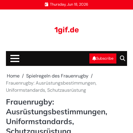
Skip
Thursday, Jun 18, 2026
to
content
1gif.de
Subscribe
Home
Spielregeln des Frauenrugby
Frauenrugby: Ausrüstungsbestimmungen,
Uniformstandards, Schutzausrüstung
Frauenrugby:
Ausrüstungsbestimmungen,
Uniformstandards,
Schutzausrüstung