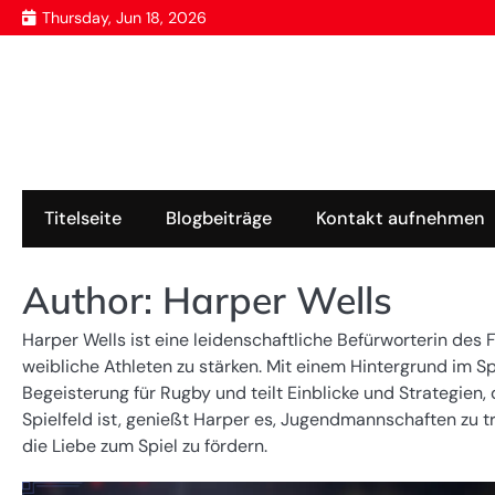
Skip
Thursday, Jun 18, 2026
to
content
Titelseite
Blogbeiträge
Kontakt aufnehmen
Author:
Harper Wells
Harper Wells ist eine leidenschaftliche Befürworterin des 
weibliche Athleten zu stärken. Mit einem Hintergrund im Sp
Begeisterung für Rugby und teilt Einblicke und Strategien, 
Spielfeld ist, genießt Harper es, Jugendmannschaften zu 
die Liebe zum Spiel zu fördern.