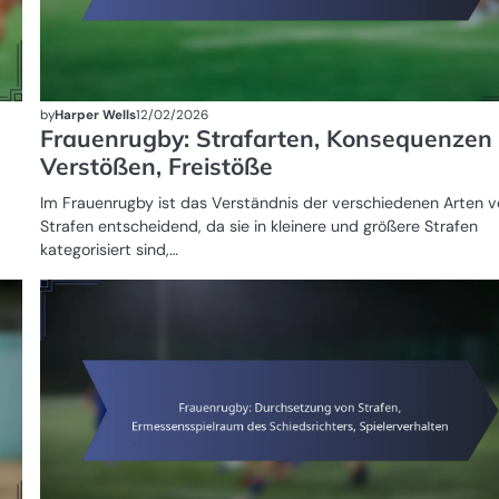
by
Harper Wells
12/02/2026
Frauenrugby: Strafarten, Konsequenzen 
Verstößen, Freistöße
Im Frauenrugby ist das Verständnis der verschiedenen Arten 
Strafen entscheidend, da sie in kleinere und größere Strafen
kategorisiert sind,…
SPIELSTRUKTUR
IM
FRAUENRUGBY