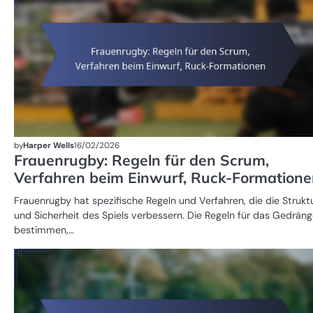
by
Harper Wells
16/02/2026
Frauenrugby: Regeln für den Scrum,
Verfahren beim Einwurf, Ruck-Formation
Frauenrugby hat spezifische Regeln und Verfahren, die die Strukt
und Sicherheit des Spiels verbessern. Die Regeln für das Gedrän
bestimmen,…