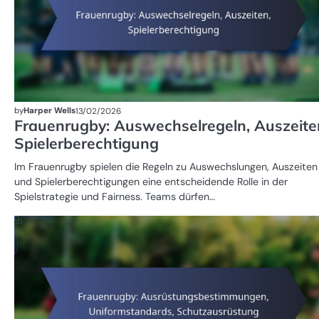
by
Harper Wells
13/02/2026
Frauenrugby: Auswechselregeln, Auszeite
Spielerberechtigung
Im Frauenrugby spielen die Regeln zu Auswechslungen, Auszeiten
und Spielerberechtigungen eine entscheidende Rolle in der
Spielstrategie und Fairness. Teams dürfen…