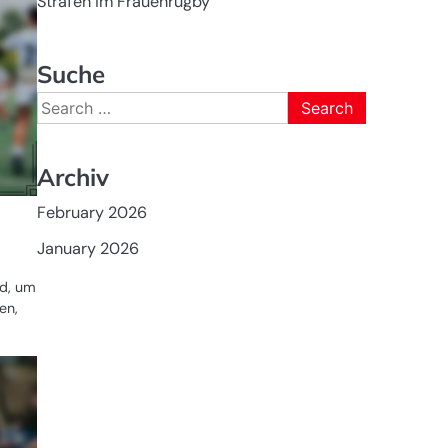
Strafen im Frauenrugby
Suche
Search
for:
Archiv
February 2026
January 2026
nd, um
en,
SPIELREGELN
DES
FRAUENRUGBY