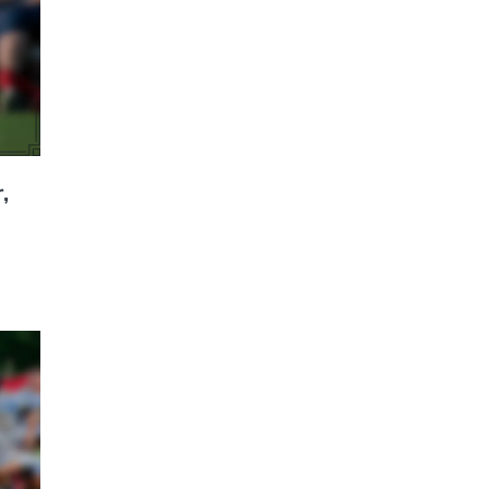
,
STRAFEN IM
FRAUENRUGBY