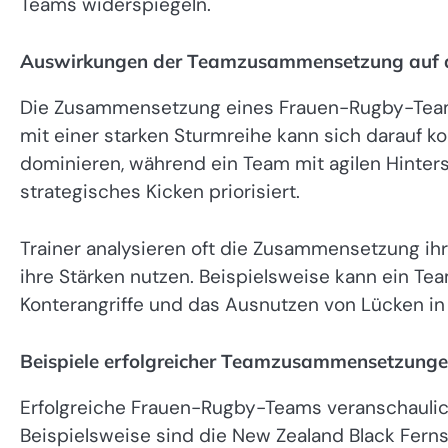
Teams widerspiegeln.
Auswirkungen der Teamzusammensetzung auf di
Die Zusammensetzung eines Frauen-Rugby-Teams 
mit einer starken Sturmreihe kann sich darauf k
dominieren, während ein Team mit agilen Hinters
strategisches Kicken priorisiert.
Trainer analysieren oft die Zusammensetzung ihr
ihre Stärken nutzen. Beispielsweise kann ein Tea
Konterangriffe und das Ausnutzen von Lücken i
Beispiele erfolgreicher Teamzusammensetzung
Erfolgreiche Frauen-Rugby-Teams veranschauli
Beispielsweise sind die New Zealand Black Ferns