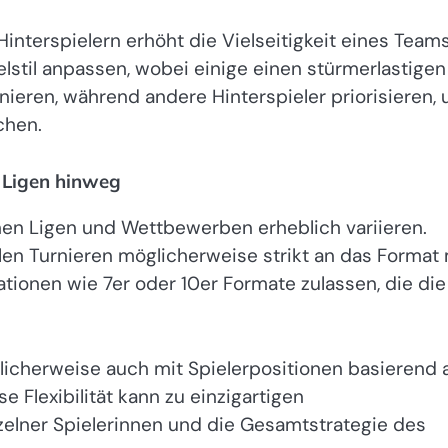
terspielern erhöht die Vielseitigkeit eines Teams
stil anpassen, wobei einige einen stürmerlastigen
nieren, während andere Hinterspieler priorisieren,
chen.
 Ligen hinweg
n Ligen und Wettbewerben erheblich variieren.
alen Turnieren möglicherweise strikt an das Format 
iationen wie 7er oder 10er Formate zulassen, die die
icherweise auch mit Spielerpositionen basierend 
e Flexibilität kann zu einzigartigen
elner Spielerinnen und die Gesamtstrategie des