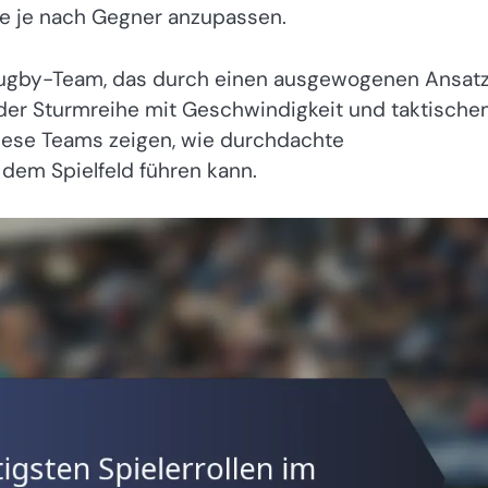
gie je nach Gegner anzupassen.
n-Rugby-Team, das durch einen ausgewogenen Ansat
in der Sturmreihe mit Geschwindigkeit und taktisch
Diese Teams zeigen, wie durchdachte
em Spielfeld führen kann.