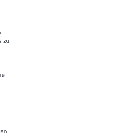
m
s zu
ie
ten