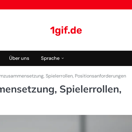
1gif.de
Über uns
Sprache
mzusammensetzung, Spielerrollen, Positionsanforderungen
nsetzung, Spielerrollen,