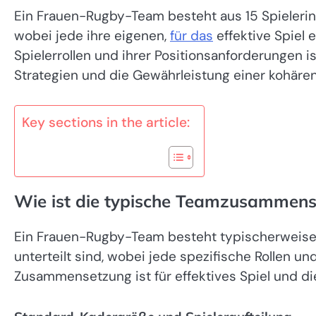
Ein Frauen-Rugby-Team besteht aus 15 Spielerinne
wobei jede ihre eigenen,
für das
effektive Spiel 
Spielerrollen und ihrer Positionsanforderungen i
Strategien und die Gewährleistung einer kohäre
Key sections in the article:
Wie ist die typische Teamzusammen
Ein Frauen-Rugby-Team besteht typischerweise a
unterteilt sind, wobei jede spezifische Rollen u
Zusammensetzung ist für effektives Spiel und di