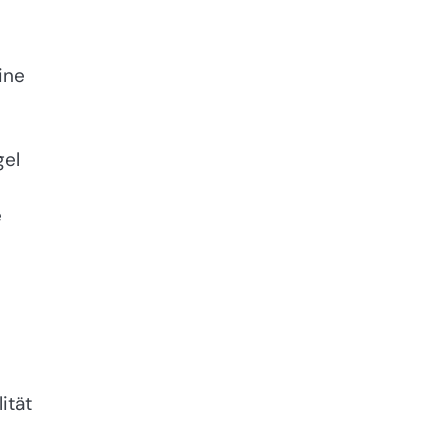
ine
gel
e
ität