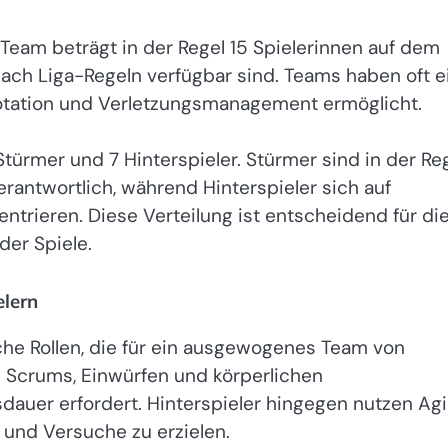
eam beträgt in der Regel 15 Spielerinnen auf dem
e nach Liga-Regeln verfügbar sind. Teams haben oft e
otation und Verletzungsmanagement ermöglicht.
türmer und 7 Hinterspieler. Stürmer sind in der Re
erantwortlich, während Hinterspieler sich auf
trieren. Diese Verteilung ist entscheidend für di
er Spiele.
elern
iche Rollen, die für ein ausgewogenes Team von
 Scrums, Einwürfen und körperlichen
auer erfordert. Hinterspieler hingegen nutzen Agil
und Versuche zu erzielen.