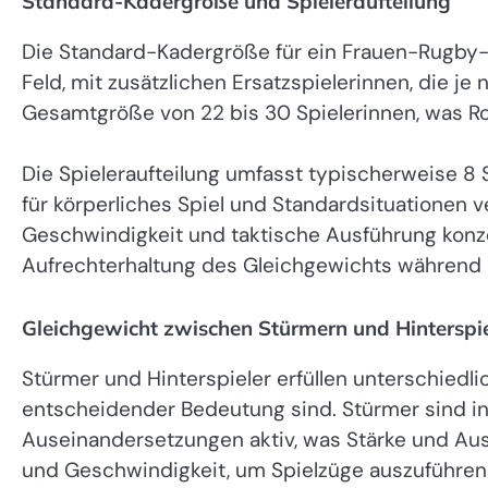
Standard-Kadergröße und Spieleraufteilung
Die Standard-Kadergröße für ein Frauen-Rugby-T
Feld, mit zusätzlichen Ersatzspielerinnen, die j
Gesamtgröße von 22 bis 30 Spielerinnen, was R
Die Spieleraufteilung umfasst typischerweise 8 S
für körperliches Spiel und Standardsituationen v
Geschwindigkeit und taktische Ausführung konzen
Aufrechterhaltung des Gleichgewichts während d
Gleichgewicht zwischen Stürmern und Hinterspi
Stürmer und Hinterspieler erfüllen unterschiedl
entscheidender Bedeutung sind. Stürmer sind in
Auseinandersetzungen aktiv, was Stärke und Ausd
und Geschwindigkeit, um Spielzüge auszuführen 