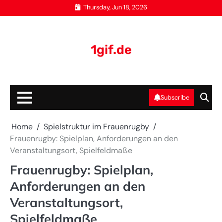
Skip
Thursday, Jun 18, 2026
to
content
1gif.de
Subscribe
Home
Spielstruktur im Frauenrugby
Frauenrugby: Spielplan, Anforderungen an den
Veranstaltungsort, Spielfeldmaße
Frauenrugby: Spielplan,
Anforderungen an den
Veranstaltungsort,
Spielfeldmaße