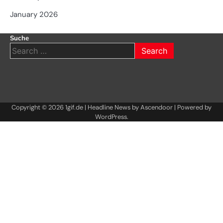
January 2026
Suche
Search
for:
Copyright © 2026
1gif.de
| Headline News by
Ascendoor
| Powered by
WordPress
.