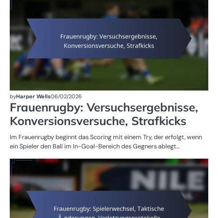
by
Harper Wells
06/02/2026
Frauenrugby: Versuchsergebnisse,
Konversionsversuche, Strafkicks
Im Frauenrugby beginnt das Scoring mit einem Try, der erfolgt, wenn
ein Spieler den Ball im In-Goal-Bereich des Gegners ablegt…
SP
IM
FR