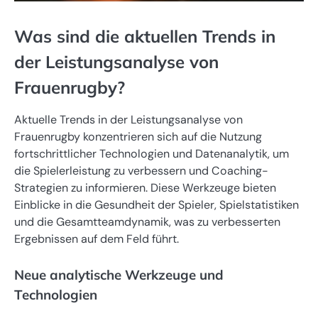
Was sind die aktuellen Trends in
der Leistungsanalyse von
Frauenrugby?
Aktuelle Trends in der Leistungsanalyse von
Frauenrugby konzentrieren sich auf die Nutzung
fortschrittlicher Technologien und Datenanalytik, um
die Spielerleistung zu verbessern und Coaching-
Strategien zu informieren. Diese Werkzeuge bieten
Einblicke in die Gesundheit der Spieler, Spielstatistiken
und die Gesamtteamdynamik, was zu verbesserten
Ergebnissen auf dem Feld führt.
Neue analytische Werkzeuge und
Technologien