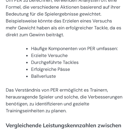
Um PER zu berechnen, verwenden Analysten oft eine
Formel, die verschiedene Aktionen basierend auf ihrer
Bedeutung für die Spielergebnisse gewichtet.
Beispielsweise könnte das Erzielen eines Versuchs
mehr Gewicht haben als ein erfolgreicher Tackle, da es
direkt zum Gewinn beiträgt.
Häufige Komponenten von PER umfassen:
Erzielte Versuche
Durchgeführte Tackles
Erfolgreiche Pässe
Ballverluste
Das Verständnis von PER ermöglicht es Trainern,
herausragende Spieler und solche, die Verbesserungen
benötigen, zu identifizieren und gezielte
Trainingseinheiten zu planen.
Vergleichende Leistungskennzahlen zwischen