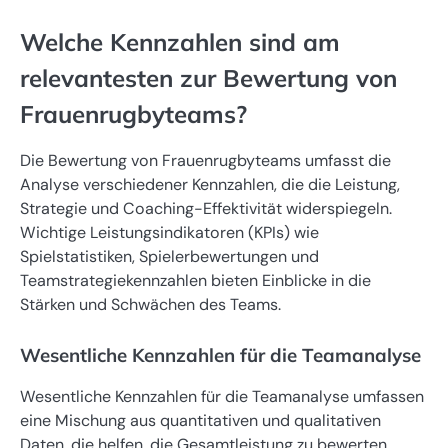
Welche Kennzahlen sind am
relevantesten zur Bewertung von
Frauenrugbyteams?
Die Bewertung von Frauenrugbyteams umfasst die
Analyse verschiedener Kennzahlen, die die Leistung,
Strategie und Coaching-Effektivität widerspiegeln.
Wichtige Leistungsindikatoren (KPIs) wie
Spielstatistiken, Spielerbewertungen und
Teamstrategiekennzahlen bieten Einblicke in die
Stärken und Schwächen des Teams.
Wesentliche Kennzahlen für die Teamanalyse
Wesentliche Kennzahlen für die Teamanalyse umfassen
eine Mischung aus quantitativen und qualitativen
Daten, die helfen, die Gesamtleistung zu bewerten.