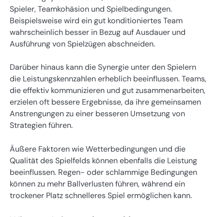
Spieler, Teamkohäsion und Spielbedingungen.
Beispielsweise wird ein gut konditioniertes Team
wahrscheinlich besser in Bezug auf Ausdauer und
Ausführung von Spielzügen abschneiden.
Darüber hinaus kann die Synergie unter den Spielern
die Leistungskennzahlen erheblich beeinflussen. Teams,
die effektiv kommunizieren und gut zusammenarbeiten,
erzielen oft bessere Ergebnisse, da ihre gemeinsamen
Anstrengungen zu einer besseren Umsetzung von
Strategien führen.
Äußere Faktoren wie Wetterbedingungen und die
Qualität des Spielfelds können ebenfalls die Leistung
beeinflussen. Regen- oder schlammige Bedingungen
können zu mehr Ballverlusten führen, während ein
trockener Platz schnelleres Spiel ermöglichen kann.