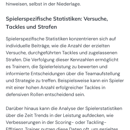
hinweisen, selbst in der Niederlage.
Spielerspezifische Statistiken: Versuche,
Tackles und Strafen
Spielerspezifische Statistiken konzentrieren sich auf
individuelle Beiträge, wie die Anzahl der erzielten
Versuche, durchgeführten Tackles und zugelassenen
Strafen. Die Verfolgung dieser Kennzahlen ermöglicht
es Trainern, die Spielerleistung zu bewerten und
informierte Entscheidungen über die Teamaufstellung
und Strategie zu treffen. Beispielsweise kann ein Spieler
mit einer hohen Anzahl erfolgreicher Tackles in
defensiven Rollen entscheidend sein.
Darüber hinaus kann die Analyse der Spielerstatistiken
über die Zeit Trends in der Leistung aufdecken, wie
Verbesserungen in der Scoring- oder Tackling-
Effizienz. Trainer nutzen diese Daten oft, um gezieltes