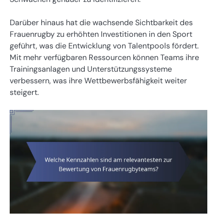
Darüber hinaus hat die wachsende Sichtbarkeit des
Frauenrugby zu erhöhten Investitionen in den Sport
geführt, was die Entwicklung von Talentpools fördert.
Mit mehr verfügbaren Ressourcen können Teams ihre
Trainingsanlagen und Unterstützungssysteme
verbessern, was ihre Wettbewerbsfähigkeit weiter
steigert.