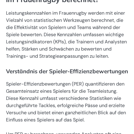
Leistungskennzahlen im Frauenrugby werden mit einer
Vielzahl von statistischen Werkzeugen berechnet, die
die Effektivität von Spielern und Teams während der
Spiele bewerten. Diese Kennzahlen umfassen wichtige
Leistungsindikatoren (KPIs), die Trainern und Analysten
helfen, Stärken und Schwächen zu bewerten und
Trainings- und Strategieanpassungen zu leiten.
Verständnis der Spieler-Effizienzbewertungen
Spieler-Effizienzbewertungen (PER) quantifizieren den
Gesamteinsatz eines Spielers für die Teamleistung.
Diese Kennzahl umfasst verschiedene Statistiken wie
durchgeführte Tackles, erfolgreiche Pässe und erzielte
Versuche und bietet einen ganzheitlichen Blick auf den
Einfluss eines Spielers auf das Spiel.