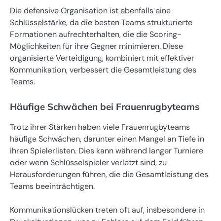
Die defensive Organisation ist ebenfalls eine
Schlüsselstärke, da die besten Teams strukturierte
Formationen aufrechterhalten, die die Scoring-
Möglichkeiten für ihre Gegner minimieren. Diese
organisierte Verteidigung, kombiniert mit effektiver
Kommunikation, verbessert die Gesamtleistung des
Teams.
Häufige Schwächen bei Frauenrugbyteams
Trotz ihrer Stärken haben viele Frauenrugbyteams
häufige Schwächen, darunter einen Mangel an Tiefe in
ihren Spielerlisten. Dies kann während langer Turniere
oder wenn Schlüsselspieler verletzt sind, zu
Herausforderungen führen, die die Gesamtleistung des
Teams beeinträchtigen.
Kommunikationslücken treten oft auf, insbesondere in