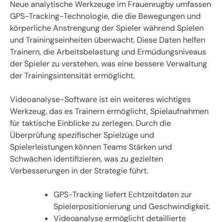
Neue analytische Werkzeuge im Frauenrugby umfassen
GPS-Tracking-Technologie, die die Bewegungen und
körperliche Anstrengung der Spieler während Spielen
und Trainingseinheiten überwacht. Diese Daten helfen
Trainern, die Arbeitsbelastung und Ermüdungsniveaus
der Spieler zu verstehen, was eine bessere Verwaltung
der Trainingsintensität ermöglicht.
Videoanalyse-Software ist ein weiteres wichtiges
Werkzeug, das es Trainern ermöglicht, Spielaufnahmen
für taktische Einblicke zu zerlegen. Durch die
Überprüfung spezifischer Spielzüge und
Spielerleistungen können Teams Stärken und
Schwächen identifizieren, was zu gezielten
Verbesserungen in der Strategie führt.
GPS-Tracking liefert Echtzeitdaten zur
Spielerpositionierung und Geschwindigkeit.
Videoanalyse ermöglicht detaillierte