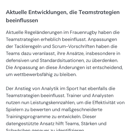
Aktuelle Entwicklungen, die Teamstrategien
beeinflussen
Aktuelle Regeländerungen im Frauenrugby haben die
Teamstrategien erheblich beeinflusst. Anpassungen
der Tackleregeln und Scrum-Vorschriften haben die
Teams dazu veranlasst, ihre Ansätze, insbesondere in
defensiven und Standardsituationen, zu überdenken.
Die Anpassung an diese Änderungen ist entscheidend,
um wettbewerbsfähig zu bleiben.
Der Anstieg von Analytik im Sport hat ebenfalls die
Teamstrategien beeinflusst. Trainer und Analysten
nutzen nun Leistungskennzahlen, um die Effektivität von
Spielern zu bewerten und maßgeschneiderte
Trainingsprogramme zu entwickeln. Dieser
datengestützte Ansatz hilft Teams, Stärken und
Schwächen genauer zu identifizieren.