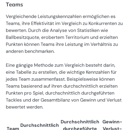
Teams
Vergleichende Leistungskennzahlen ermöglichen es
Teams, ihre Effektivität im Vergleich zu Konkurrenten zu
bewerten. Durch die Analyse von Statistiken wie
Ballbesitzquote, erobertem Territorium und erzielten
Punkten können Teams ihre Leistung im Verhältnis zu
anderen benchmarken.
Eine gängige Methode zum Vergleich besteht darin,
eine Tabelle zu erstellen, die wichtige Kennzahlen für
jedes Team zusammenfasst. Beispielsweise können
Teams basierend auf ihren durchschnittlich erzielten
Punkten pro Spiel, durchschnittlich durchgeführten
Tackles und der Gesamtbilanz von Gewinn und Verlust
bewertet werden.
Durchschnittlich
Gewinn-
Durchschnittlich
Team
durchgeführte
Verlust-