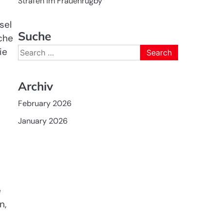
Strafen im Frauenrugby
sel
Suche
che
Search
ie
for:
Archiv
February 2026
January 2026
e
n,