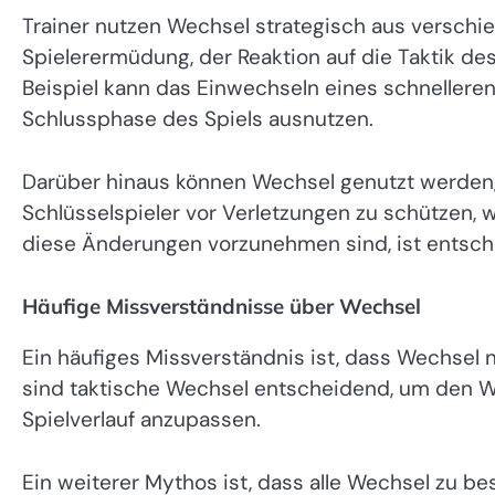
Trainer nutzen Wechsel strategisch aus verschi
Spielerermüdung, der Reaktion auf die Taktik d
Beispiel kann das Einwechseln eines schnelleren
Schlussphase des Spiels ausnutzen.
Darüber hinaus können Wechsel genutzt werden, 
Schlüsselspieler vor Verletzungen zu schützen, w
diese Änderungen vorzunehmen sind, ist entsche
Häufige Missverständnisse über Wechsel
Ein häufiges Missverständnis ist, dass Wechsel n
sind taktische Wechsel entscheidend, um den W
Spielverlauf anzupassen.
Ein weiterer Mythos ist, dass alle Wechsel zu