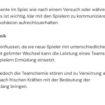
ente im Spiel, wie nach einem Versuch oder währ
 ist wichtig, klar mit den Spielern zu kommuniziere
ohäsion aufrechtzuerhalten.
mik
flussen, da sie neue Spieler mit unterschiedlich
gut getimter Wechsel kann die Leistung eines Teams
spielern Ermüdung einsetzt.
jedoch die Teamchemie stören und zu Verwirrung a
nach frischen Kräften mit der Bedeutung der
klang bringen.