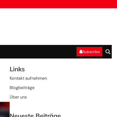
Subscribe
Links
Kontakt aufnehmen
Blogbeiträge
Über uns
Neueste Beiträge