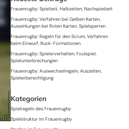
Frauenrugby: Spielzeit, Halbzeiten, Nachspielzeit
Frauenrugby: Verfahren bei Gelben Karten,
Auswirkungen bei Roten Karten, Spielsperren
Frauenrugby: Regeln für den Scrum, Verfahren
beim Einwurf, Ruck-Formationen
Frauenrugby: Spielerverhalten, Foulspiel,
Spielunterbrechungen
Frauenrugby: Auswechselregeln, Auszeiten,
Spielerberechtigung
Kategorien
Spielregeln des Frauenrugby
Spielstruktur im Frauenrugby