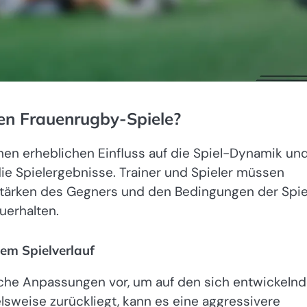
en Frauenrugby-Spiele?
en erheblichen Einfluss auf die Spiel-Dynamik un
ie Spielergebnisse. Trainer und Spieler müssen
 Stärken des Gegners und den Bedingungen der Spie
uerhalten.
em Spielverlauf
che Anpassungen vor, um auf den sich entwickeln
lsweise zurückliegt, kann es eine aggressivere