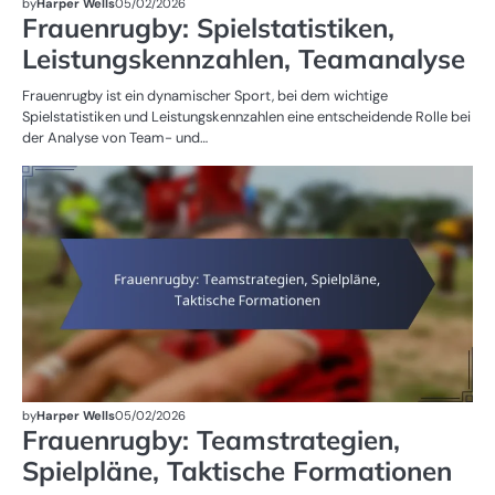
by
Harper Wells
05/02/2026
Frauenrugby: Spielstatistiken,
Leistungskennzahlen, Teamanalyse
Frauenrugby ist ein dynamischer Sport, bei dem wichtige
Spielstatistiken und Leistungskennzahlen eine entscheidende Rolle bei
der Analyse von Team- und…
SP
IM
FR
by
Harper Wells
05/02/2026
Frauenrugby: Teamstrategien,
Spielpläne, Taktische Formationen