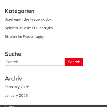
Kategorien
Spielregeln des Frauenrugby
Spielstruktur im Frauenrugby
Strafen im Frauenrugby
Suche
Search
for:
Archiv
February 2026
January 2026
Suche