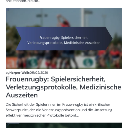
anzufechten, die sie…
SP
DE
FR
by
Harper Wells
05/02/2026
Frauenrugby: Spielersicherheit,
Verletzungsprotokolle, Medizinische
Auszeiten
Die Sicherheit der Spielerinnen im Frauenrugby ist ein kritischer
Schwerpunkt, der die Verletzungsprävention und die Umsetzung
effektiver medizinischer Protokolle betont.…
SP
DE