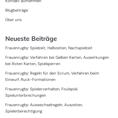
Kontakt aufnehmen
Blogbeiträge
Über uns
Neueste Beiträge
Frauenrugby: Spielzeit, Halbzeiten, Nachspielzeit
Frauenrugby: Verfahren bei Gelben Karten, Auswirkungen
bei Roten Karten, Spielsperren
Frauenrugby: Regeln für den Scrum, Verfahren beim
Einwurf, Ruck-Formationen
Frauenrugby: Spielerverhalten, Foulspiel,
Spielunterbrechungen
Frauenrugby: Auswechselregeln, Auszeiten,
Spielerberechtigung